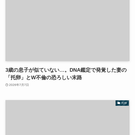
3歳の息子が似ていない…。DNA鑑定で発覚した妻の
「托卵」とW不倫の恐ろしい末路
2026年7月7日
托卵