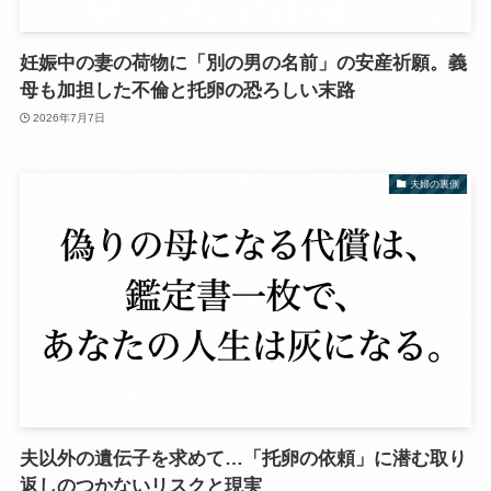
妊娠中の妻の荷物に「別の男の名前」の安産祈願。義
母も加担した不倫と托卵の恐ろしい末路
2026年7月7日
夫婦の裏側
夫以外の遺伝子を求めて…「托卵の依頼」に潜む取り
返しのつかないリスクと現実