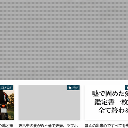
托卵
夫婦の裏側
倫で妊娠。ラブホ
ほんの出来心ですべてを失う。不倫
親友と妻のW不