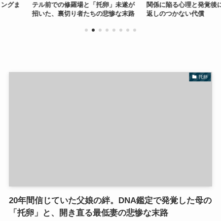
と「托卵」未遂が
関係に陥る心理と発覚後に待つ取り
た「托卵」とさ
たちの悲惨な末路
返しのつかない代償
酷な真実
托卵
20年間信じていた父娘の絆。DNA鑑定で発覚した母の
「托卵」と、開き直る最低妻の悲惨な末路